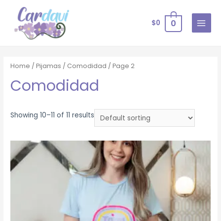
0
$
0
Home
/
Pijamas
/
Comodidad
/ Page 2
Comodidad
Showing 10–11 of 11 results