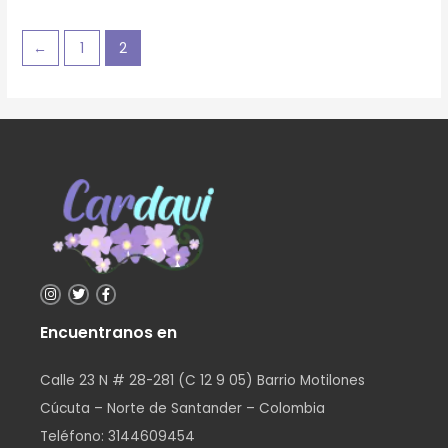
5
←
1
2
Encuentranos en
Calle 23 N # 28-281 (C 12 9 05) Barrio Motilones
Cúcuta – Norte de Santander – Colombia
Teléfono: 3144609454