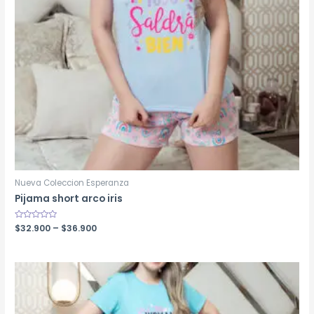
Nueva Coleccion Esperanza
Pijama short arco iris
Rated
$
32.900
–
$
36.900
0
out
of
5