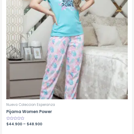
Nueva Coleccion Esperanza
Pijama Women Power
Rated
$
44.900
–
$
48.900
0
out
of